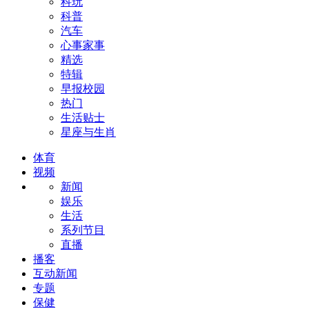
科玩
科普
汽车
心事家事
精选
特辑
早报校园
热门
生活贴士
星座与生肖
体育
视频
新闻
娱乐
生活
系列节目
直播
播客
互动新闻
专题
保健