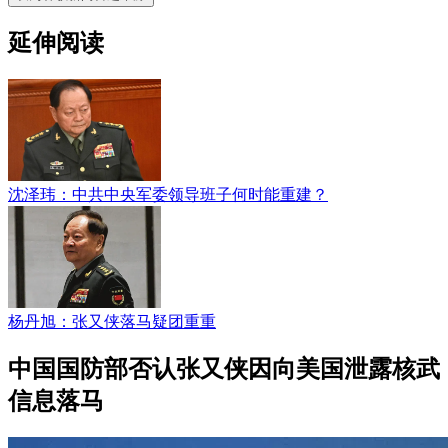
延伸阅读
沈泽玮：中共中央军委领导班子何时能重建？
杨丹旭：张又侠落马疑团重重
中国国防部否认张又侠因向美国泄露核武
信息落马