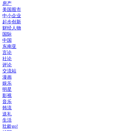
房产
美国股市
中小企业
起步创新
财经人物
国际
中国
东南亚
言论
社论
评论
交流站
漫画
娱乐
明星
影视
音乐
韩流
送礼
生活
壮龄go!