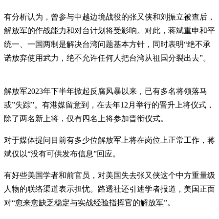
有分析认为，曾参与中越边境战役的张又侠和刘振立被查后，
解放军的作战能力和对台计划将受影响
。对此，蒋斌重申和平
统一、一国两制是解决台湾问题基本方针，同时表明“绝不承
诺放弃使用武力，绝不允许任何人把台湾从祖国分裂出去”。
解放军2023年下半年掀起反腐风暴以来，已有多名将领落马
或”失踪”。有港媒留意到，在去年12月举行的晋升上将仪式，
除了两名新上将，仅有四名上将参加晋衔仪式。
对于媒体提问目前有多少位解放军上将在岗位上正常工作，蒋
斌仅以“没有可供发布信息”回应。
有好些美国学者和前官员，对美国失去张又侠这个中方重量级
人物的联络渠道表示担忧。路透社还引述学者报道，美国正面
对“
愈来愈缺乏稳定与实战经验指挥官的解放军
”。