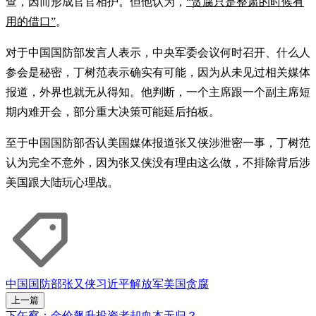
查，因而形成官官相护。但他认为，
“贪腐只是整肃的时候有
用的借口”
。
对于中国国防部发言人表示，中央军委会议何时召开、什么人
参会是秘密，丁树范表示确实有可能，因为从未见过相关媒体
报道，外界也就无从得知。他判断，一个主席跟一个副主席短
期内难开会，部分重大决策可能延后拍板。
至于中国国防部否认美国媒体报道张又侠涉泄密一事，丁树范
认为完全不意外，因为张又侠没有理由这么做，不排除背后涉
美国跟大陆玩心理战。
中国国防部
张又侠
习近平
解放军
美国
贪腐
上一篇
下午察：金价飙升投资者却血本无归？