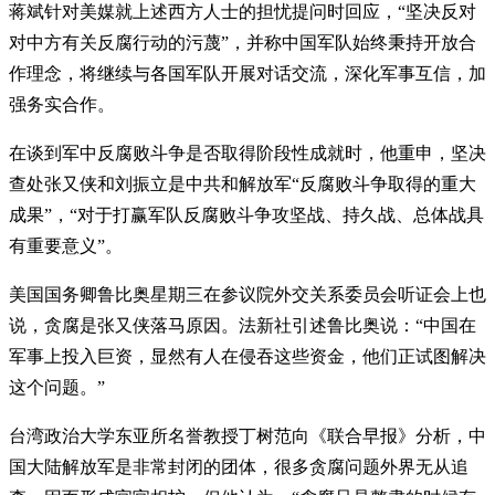
蒋斌针对美媒就上述西方人士的担忧提问时回应，“坚决反对
对中方有关反腐行动的污蔑”，并称中国军队始终秉持开放合
作理念，将继续与各国军队开展对话交流，深化军事互信，加
强务实合作。
在谈到军中反腐败斗争是否取得阶段性成就时，他重申，坚决
查处张又侠和刘振立是中共和解放军“反腐败斗争取得的重大
成果”，“对于打赢军队反腐败斗争攻坚战、持久战、总体战具
有重要意义”。
美国国务卿鲁比奥星期三在参议院外交关系委员会听证会上也
说，贪腐是张又侠落马原因。法新社引述鲁比奥说：“中国在
军事上投入巨资，显然有人在侵吞这些资金，他们正试图解决
这个问题。”
台湾政治大学东亚所名誉教授丁树范向《联合早报》分析，中
国大陆解放军是非常封闭的团体，很多贪腐问题外界无从追