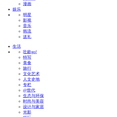
漫画
娱乐
明星
影视
音乐
韩流
送礼
生活
壮龄go!
特写
美食
旅行
文化艺术
人文史地
专栏
@世代
生态与环保
时尚与美容
设计与家居
光影