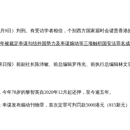
2月9日）判刑。有受访学者相信，个别西方国家届时会谴责香港
年被裁定串谋勾结外国势力及串谋煽动等三项触犯国安法罪名成
果日报》前副社长陈沛敏、前总编辑罗伟光、前执行总编辑林文
年78岁的黎智英自2020年12月起还押，至今逾五年。
；串谋发布煽动刊物罪，首次定罪可判罚款5000港元（815新