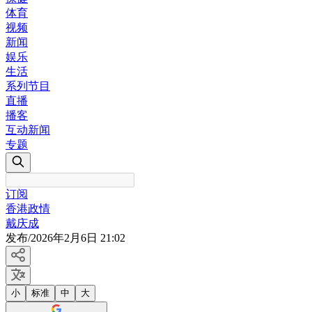
体育
视频
新闻
娱乐
生活
系列节目
直播
播客
互动新闻
专题
订阅
香港政情
戴庆成
发布
/
2026年2月6日 21:02
小
标准
中
大