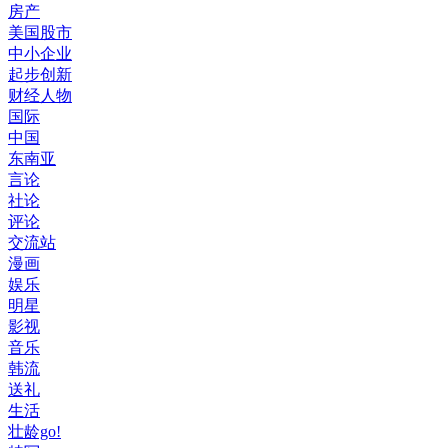
房产
美国股市
中小企业
起步创新
财经人物
国际
中国
东南亚
言论
社论
评论
交流站
漫画
娱乐
明星
影视
音乐
韩流
送礼
生活
壮龄go!