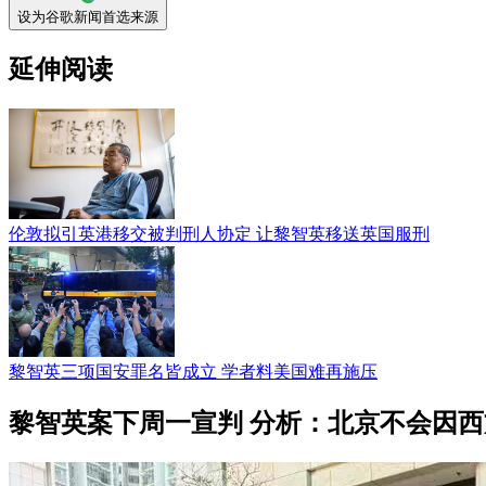
设为谷歌新闻首选来源
延伸阅读
伦敦拟引英港移交被判刑人协定 让黎智英移送英国服刑
黎智英三项国安罪名皆成立 学者料美国难再施压
黎智英案下周一宣判 分析：北京不会因