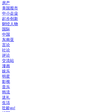
房产
美国股市
中小企业
起步创新
财经人物
国际
中国
东南亚
言论
社论
评论
交流站
漫画
娱乐
明星
影视
音乐
韩流
送礼
生活
壮龄go!