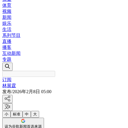
体育
视频
新闻
娱乐
生活
系列节目
直播
播客
互动新闻
专题
订阅
林展霆
发布
/
2026年2月8日 05:00
小
标准
中
大
设为谷歌新闻首选来源