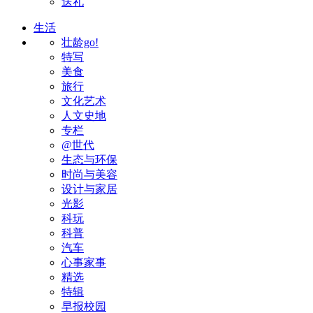
送礼
生活
壮龄go!
特写
美食
旅行
文化艺术
人文史地
专栏
@世代
生态与环保
时尚与美容
设计与家居
光影
科玩
科普
汽车
心事家事
精选
特辑
早报校园