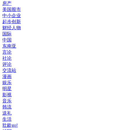
房产
美国股市
中小企业
起步创新
财经人物
国际
中国
东南亚
言论
社论
评论
交流站
漫画
娱乐
明星
影视
音乐
韩流
送礼
生活
壮龄go!