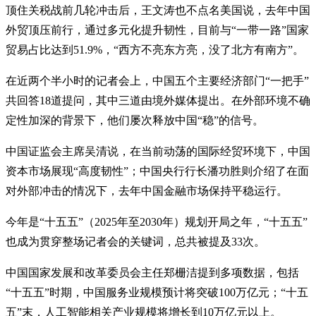
顶住关税战前几轮冲击后，王文涛也不点名美国说，去年中国
外贸顶压前行，通过多元化提升韧性，目前与“一带一路”国家
贸易占比达到51.9%，“西方不亮东方亮，没了北方有南方”。
在近两个半小时的记者会上，中国五个主要经济部门“一把手”
共回答18道提问，其中三道由境外媒体提出。在外部环境不确
定性加深的背景下，他们屡次释放中国“稳”的信号。
中国证监会主席吴清说，在当前动荡的国际经贸环境下，中国
资本市场展现“高度韧性”；中国央行行长潘功胜则介绍了在面
对外部冲击的情况下，去年中国金融市场保持平稳运行。
今年是“十五五”（2025年至2030年）规划开局之年，“十五五”
也成为贯穿整场记者会的关键词，总共被提及33次。
中国国家发展和改革委员会主任郑栅洁提到多项数据，包括
“十五五”时期，中国服务业规模预计将突破100万亿元；“十五
五”末，人工智能相关产业规模将增长到10万亿元以上。