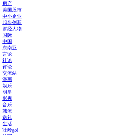
房产
美国股市
中小企业
起步创新
财经人物
国际
中国
东南亚
言论
社论
评论
交流站
漫画
娱乐
明星
影视
音乐
韩流
送礼
生活
壮龄go!