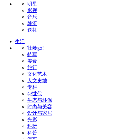
明星
影视
音乐
韩流
送礼
生活
壮龄go!
特写
美食
旅行
文化艺术
人文史地
专栏
@世代
生态与环保
时尚与美容
设计与家居
光影
科玩
科普