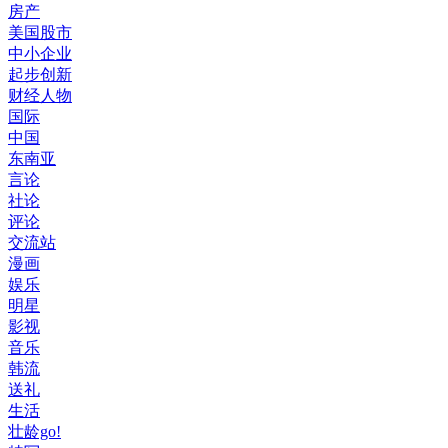
房产
美国股市
中小企业
起步创新
财经人物
国际
中国
东南亚
言论
社论
评论
交流站
漫画
娱乐
明星
影视
音乐
韩流
送礼
生活
壮龄go!