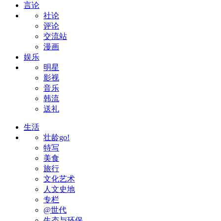
言论
社论
评论
交流站
漫画
娱乐
明星
影视
音乐
韩流
送礼
生活
壮龄go!
特写
美食
旅行
文化艺术
人文史地
专栏
@世代
生态与环保