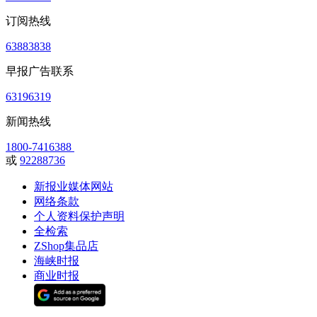
订阅热线
63883838
早报广告联系
63196319
新闻热线
1800-7416388
或
92288736
新报业媒体网站
网络条款
个人资料保护声明
全检索
ZShop集品店
海峡时报
商业时报