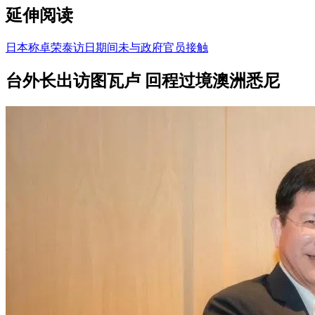
延伸阅读
日本称卓荣泰访日期间未与政府官员接触
台外长出访图瓦卢 回程过境澳洲悉尼