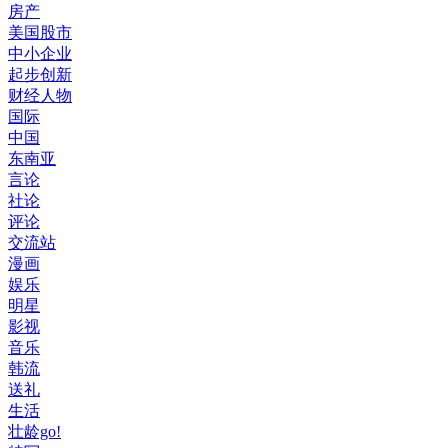
房产
美国股市
中小企业
起步创新
财经人物
国际
中国
东南亚
言论
社论
评论
交流站
漫画
娱乐
明星
影视
音乐
韩流
送礼
生活
壮龄go!