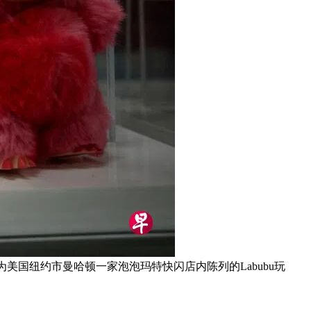
为美国纽约市曼哈顿一家泡泡玛特快闪店内陈列的Labubu玩