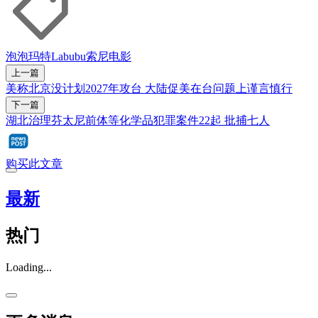
泡泡玛特
Labubu
索尼
电影
上一篇
美称北京没计划2027年攻台 大陆促美在台问题上谨言慎行
下一篇
湖北治理芬太尼前体等化学品犯罪案件22起 批捕七人
购买此文章
最新
热门
Loading...