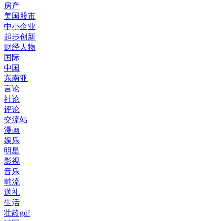
房产
美国股市
中小企业
起步创新
财经人物
国际
中国
东南亚
言论
社论
评论
交流站
漫画
娱乐
明星
影视
音乐
韩流
送礼
生活
壮龄go!