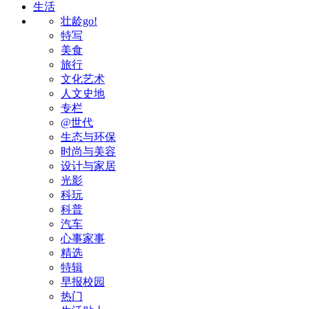
生活
壮龄go!
特写
美食
旅行
文化艺术
人文史地
专栏
@世代
生态与环保
时尚与美容
设计与家居
光影
科玩
科普
汽车
心事家事
精选
特辑
早报校园
热门