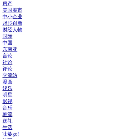
房产
美国股市
中小企业
起步创新
财经人物
国际
中国
东南亚
言论
社论
评论
交流站
漫画
娱乐
明星
影视
音乐
韩流
送礼
生活
壮龄go!