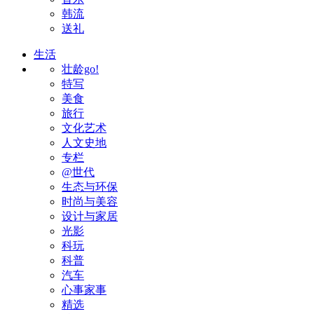
韩流
送礼
生活
壮龄go!
特写
美食
旅行
文化艺术
人文史地
专栏
@世代
生态与环保
时尚与美容
设计与家居
光影
科玩
科普
汽车
心事家事
精选