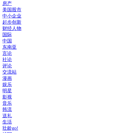
房产
美国股市
中小企业
起步创新
财经人物
国际
中国
东南亚
言论
社论
评论
交流站
漫画
娱乐
明星
影视
音乐
韩流
送礼
生活
壮龄go!