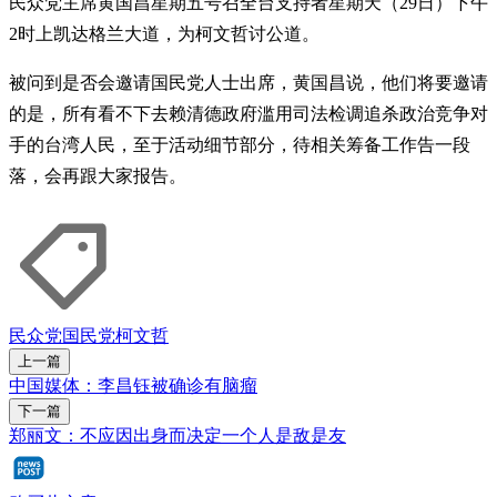
民众党主席黄国昌星期五号召全台支持者星期天（29日）下午
2时上凯达格兰大道，为柯文哲讨公道。
被问到是否会邀请国民党人士出席，黄国昌说，他们将要邀请
的是，所有看不下去赖清德政府滥用司法检调追杀政治竞争对
手的台湾人民，至于活动细节部分，待相关筹备工作告一段
落，会再跟大家报告。
民众党
国民党
柯文哲
上一篇
中国媒体：李昌钰被确诊有脑瘤
下一篇
郑丽文：不应因出身而决定一个人是敌是友