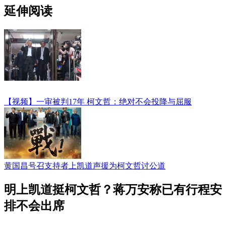
延伸阅读
【视频】一审被判17年 柯文哲：绝对不会投降与屈服
黄国昌号召支持者上凯道声援为柯文哲讨公道
明上凯道挺柯文哲？蒋万安称已有行程安
排不会出席