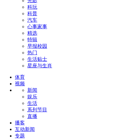
光影
科玩
科普
汽车
心事家事
精选
特辑
早报校园
热门
生活贴士
星座与生肖
体育
视频
新闻
娱乐
生活
系列节目
直播
播客
互动新闻
专题