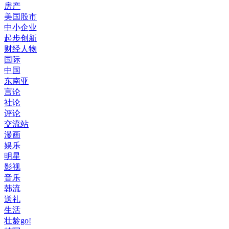
房产
美国股市
中小企业
起步创新
财经人物
国际
中国
东南亚
言论
社论
评论
交流站
漫画
娱乐
明星
影视
音乐
韩流
送礼
生活
壮龄go!