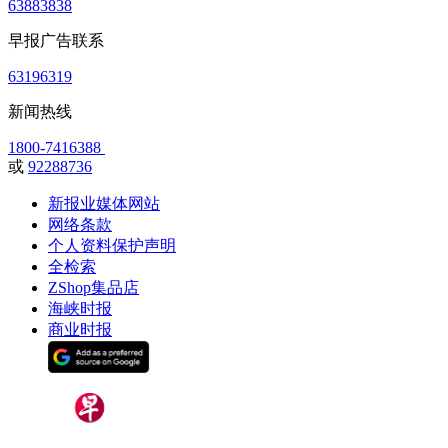
63883838
早报广告联系
63196319
新闻热线
1800-7416388
或
92288736
新报业媒体网站
网络条款
个人资料保护声明
全检索
ZShop集品店
海峡时报
商业时报