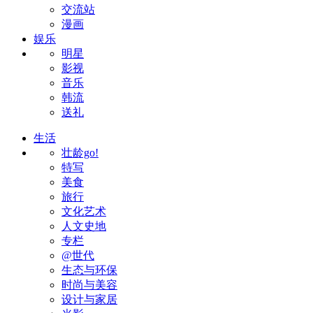
交流站
漫画
娱乐
明星
影视
音乐
韩流
送礼
生活
壮龄go!
特写
美食
旅行
文化艺术
人文史地
专栏
@世代
生态与环保
时尚与美容
设计与家居