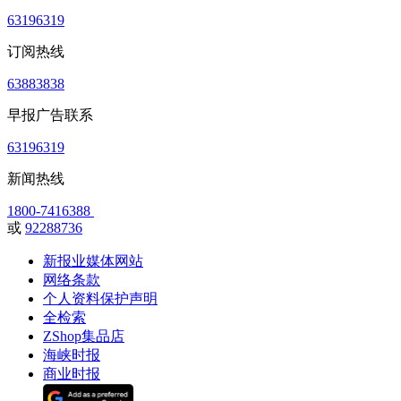
63196319
订阅热线
63883838
早报广告联系
63196319
新闻热线
1800-7416388
或
92288736
新报业媒体网站
网络条款
个人资料保护声明
全检索
ZShop集品店
海峡时报
商业时报