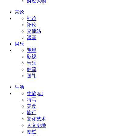
财经人物
言论
社论
评论
交流站
漫画
娱乐
明星
影视
音乐
韩流
送礼
生活
壮龄go!
特写
美食
旅行
文化艺术
人文史地
专栏