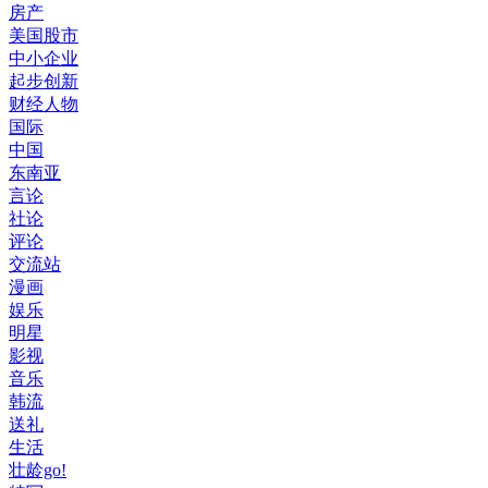
房产
美国股市
中小企业
起步创新
财经人物
国际
中国
东南亚
言论
社论
评论
交流站
漫画
娱乐
明星
影视
音乐
韩流
送礼
生活
壮龄go!