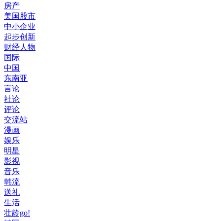
房产
美国股市
中小企业
起步创新
财经人物
国际
中国
东南亚
言论
社论
评论
交流站
漫画
娱乐
明星
影视
音乐
韩流
送礼
生活
壮龄go!