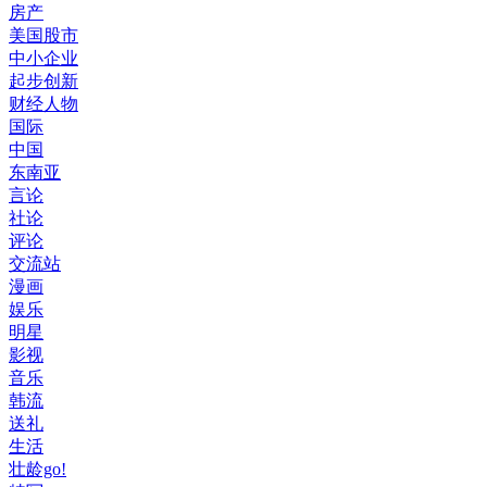
房产
美国股市
中小企业
起步创新
财经人物
国际
中国
东南亚
言论
社论
评论
交流站
漫画
娱乐
明星
影视
音乐
韩流
送礼
生活
壮龄go!