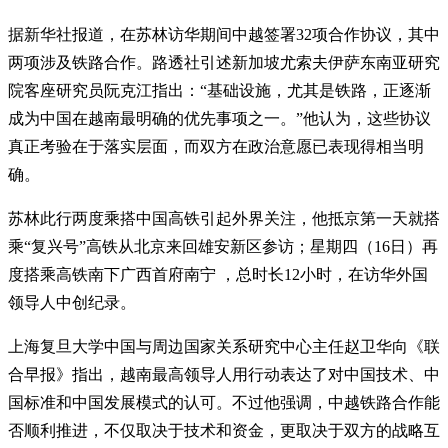
据新华社报道，在苏林访华期间中越签署32项合作协议，其中
两项涉及铁路合作。路透社引述新加坡尤索夫伊萨东南亚研究
院客座研究员阮克江指出：“基础设施，尤其是铁路，正逐渐
成为中国在越南最明确的优先事项之一。”他认为，这些协议
真正考验在于落实层面，而双方在政治意愿已表现得相当明
确。
苏林此行两度乘搭中国高铁引起外界关注，他抵京第一天就搭
乘“复兴号”高铁从北京来回雄安新区参访；星期四（16日）再
度搭乘高铁南下广西首府南宁 ，总时长12小时，在访华外国
领导人中创纪录。
上海复旦大学中国与周边国家关系研究中心主任赵卫华向《联
合早报》指出，越南最高领导人用行动表达了对中国技术、中
国标准和中国发展模式的认可。不过他强调，中越铁路合作能
否顺利推进，不仅取决于技术和资金，更取决于双方的战略互