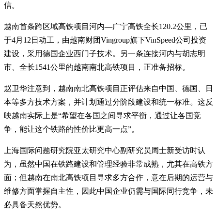
信。
越南首条跨区域高铁项目河内—广宁高铁全长120.2公里，已
于4月12日动工，由越南财团Vingroup旗下VinSpeed公司投资
建设，采用德国企业西门子技术。另一条连接河内与胡志明
市、全长1541公里的越南南北高铁项目，正准备招标。
赵卫华注意到，越南南北高铁项目正评估来自中国、德国、日
本等多方技术方案，并计划通过分阶段建设和统一标准。这反
映越南实际上是“希望在各国之间寻求平衡，通过让各国竞
争，能让这个铁路的性价比更高一点”。
上海国际问题研究院亚太研究中心副研究员周士新受访时认
为，虽然中国在铁路建设和管理经验非常成熟，尤其在高铁方
面；但越南在南北高铁项目寻求多方合作，意在后期的运营与
维修方面掌握自主性，因此中国企业仍需与国际同行竞争，未
必具备天然优势。