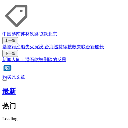
中国
越南
苏林
铁路
贷款
北京
上一篇
基隆籍渔船失火沉没 台海巡持续搜救失联台籍船长
下一篇
新闻人间：潘石屹被删除的反思
购买此文章
最新
热门
Loading...