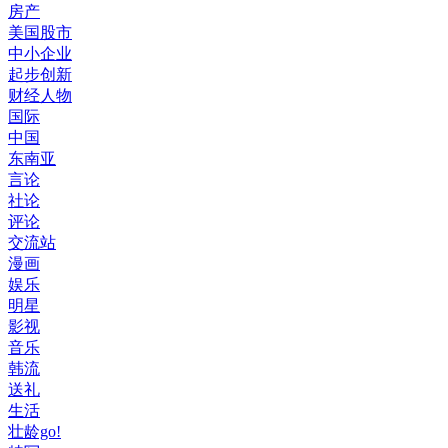
房产
美国股市
中小企业
起步创新
财经人物
国际
中国
东南亚
言论
社论
评论
交流站
漫画
娱乐
明星
影视
音乐
韩流
送礼
生活
壮龄go!