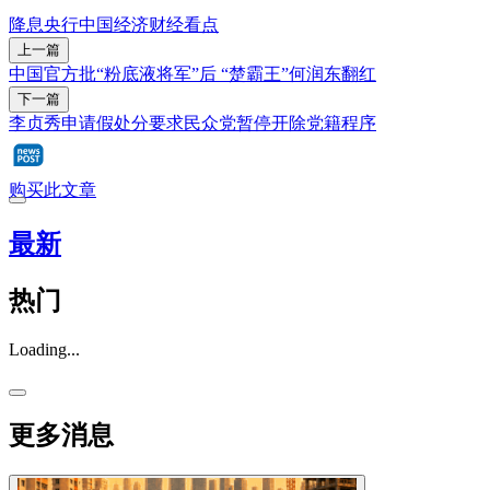
降息
央行
中国经济
财经看点
上一篇
中国官方批“粉底液将军”后 “楚霸王”何润东翻红
下一篇
李贞秀申请假处分要求民众党暂停开除党籍程序
购买此文章
最新
热门
Loading...
更多消息