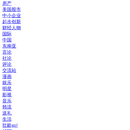
房产
美国股市
中小企业
起步创新
财经人物
国际
中国
东南亚
言论
社论
评论
交流站
漫画
娱乐
明星
影视
音乐
韩流
送礼
生活
壮龄go!