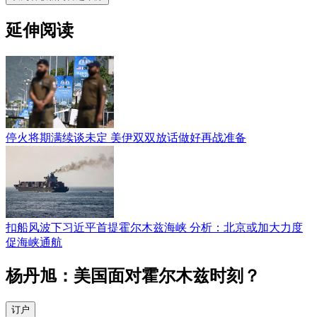
延伸阅读
停火将期满续谈未定 美伊双双放话做好再战准备
扣船风波下习近平首提霍尔木兹海峡 分析：北京或加大力度
促海峡通航
杨丹旭：美国面对霍尔木兹时刻？
订户