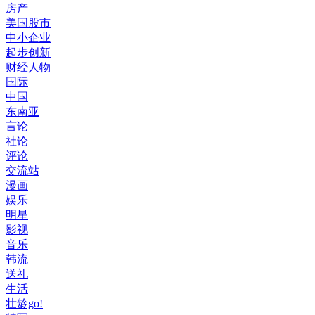
房产
美国股市
中小企业
起步创新
财经人物
国际
中国
东南亚
言论
社论
评论
交流站
漫画
娱乐
明星
影视
音乐
韩流
送礼
生活
壮龄go!