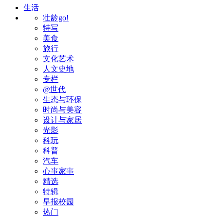
生活
壮龄go!
特写
美食
旅行
文化艺术
人文史地
专栏
@世代
生态与环保
时尚与美容
设计与家居
光影
科玩
科普
汽车
心事家事
精选
特辑
早报校园
热门