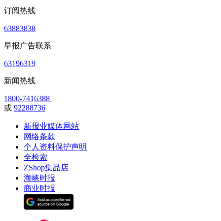
订阅热线
63883838
早报广告联系
63196319
新闻热线
1800-7416388
或
92288736
新报业媒体网站
网络条款
个人资料保护声明
全检索
ZShop集品店
海峡时报
商业时报