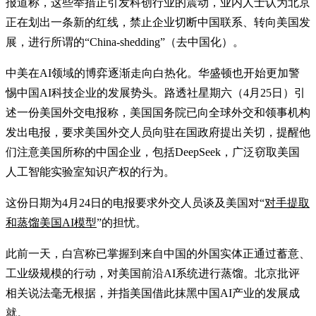
报道称，这些举措正引发科创行业的震动，业内人士认为北京
正在划出一条新的红线，禁止企业切断中国联系、转向美国发
展，进行所谓的“China-shedding”（去中国化）。
中美在AI领域的博弈逐渐走向白热化。华盛顿也开始更加警
惕中国AI科技企业的发展势头。路透社星期六（4月25日）引
述一份美国外交电报称，美国国务院已向全球外交和领事机构
发出电报，要求美国外交人员向驻在国政府提出关切，提醒他
们注意美国所称的中国企业，包括DeepSeek，广泛窃取美国
人工智能实验室知识产权的行为。
这份日期为4月24日的电报要求外交人员谈及美国对“
对手提取
和蒸馏美国AI模型
”的担忧。
此前一天，白宫称已掌握到来自中国的外国实体正通过蓄意、
工业级规模的行动，对美国前沿AI系统进行蒸馏。北京批评
相关说法毫无根据，并指美国借此抹黑中国AI产业的发展成
就。