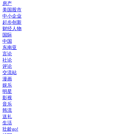
房产
美国股市
中小企业
起步创新
财经人物
国际
中国
东南亚
言论
社论
评论
交流站
漫画
娱乐
明星
影视
音乐
韩流
送礼
生活
壮龄go!