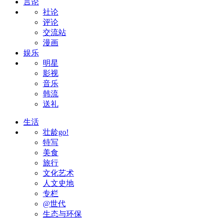
言论
社论
评论
交流站
漫画
娱乐
明星
影视
音乐
韩流
送礼
生活
壮龄go!
特写
美食
旅行
文化艺术
人文史地
专栏
@世代
生态与环保