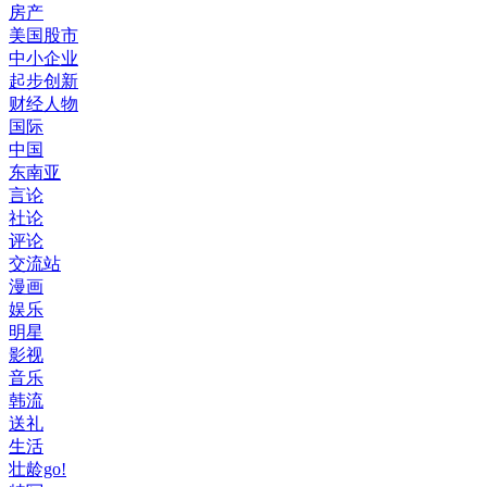
房产
美国股市
中小企业
起步创新
财经人物
国际
中国
东南亚
言论
社论
评论
交流站
漫画
娱乐
明星
影视
音乐
韩流
送礼
生活
壮龄go!