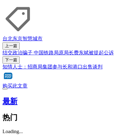
台北
东京
智慧城市
上一篇
结交政治骗子 中国铁路局原局长费东斌被提起公诉
下一篇
知情人士：招商局集团参与长和港口出售谈判
购买此文章
最新
热门
Loading...