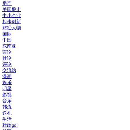
房产
美国股市
中小企业
起步创新
财经人物
国际
中国
东南亚
言论
社论
评论
交流站
漫画
娱乐
明星
影视
音乐
韩流
送礼
生活
壮龄go!