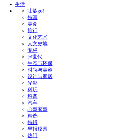
生活
壮龄go!
特写
美食
旅行
文化艺术
人文史地
专栏
@世代
生态与环保
时尚与美容
设计与家居
光影
科玩
科普
汽车
心事家事
精选
特辑
早报校园
热门