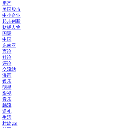
房产
美国股市
中小企业
起步创新
财经人物
国际
中国
东南亚
言论
社论
评论
交流站
漫画
娱乐
明星
影视
音乐
韩流
送礼
生活
壮龄go!