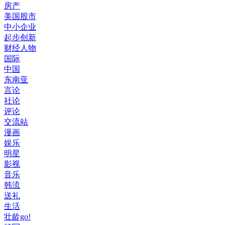
房产
美国股市
中小企业
起步创新
财经人物
国际
中国
东南亚
言论
社论
评论
交流站
漫画
娱乐
明星
影视
音乐
韩流
送礼
生活
壮龄go!