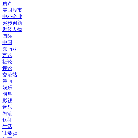
房产
美国股市
中小企业
起步创新
财经人物
国际
中国
东南亚
言论
社论
评论
交流站
漫画
娱乐
明星
影视
音乐
韩流
送礼
生活
壮龄go!