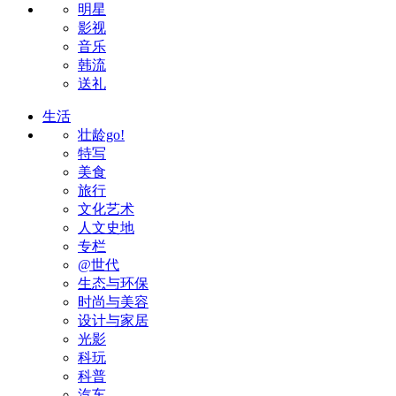
明星
影视
音乐
韩流
送礼
生活
壮龄go!
特写
美食
旅行
文化艺术
人文史地
专栏
@世代
生态与环保
时尚与美容
设计与家居
光影
科玩
科普
汽车