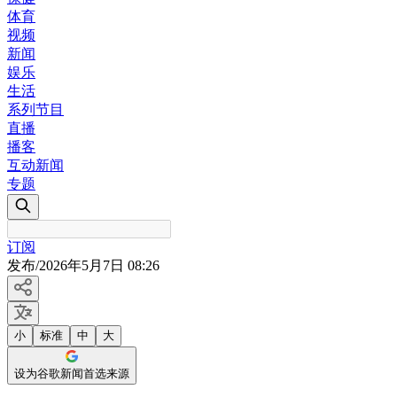
体育
视频
新闻
娱乐
生活
系列节目
直播
播客
互动新闻
专题
订阅
发布
/
2026年5月7日 08:26
小
标准
中
大
设为谷歌新闻首选来源