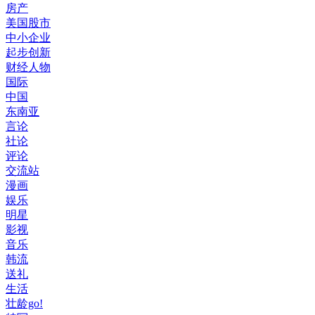
房产
美国股市
中小企业
起步创新
财经人物
国际
中国
东南亚
言论
社论
评论
交流站
漫画
娱乐
明星
影视
音乐
韩流
送礼
生活
壮龄go!