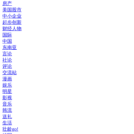
房产
美国股市
中小企业
起步创新
财经人物
国际
中国
东南亚
言论
社论
评论
交流站
漫画
娱乐
明星
影视
音乐
韩流
送礼
生活
壮龄go!