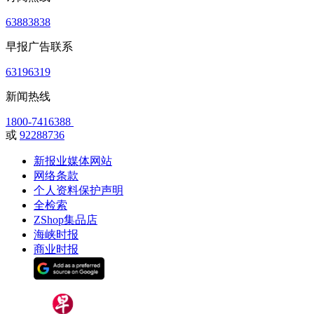
63883838
早报广告联系
63196319
新闻热线
1800-7416388
或
92288736
新报业媒体网站
网络条款
个人资料保护声明
全检索
ZShop集品店
海峡时报
商业时报