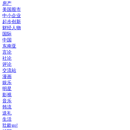
房产
美国股市
中小企业
起步创新
财经人物
国际
中国
东南亚
言论
社论
评论
交流站
漫画
娱乐
明星
影视
音乐
韩流
送礼
生活
壮龄go!