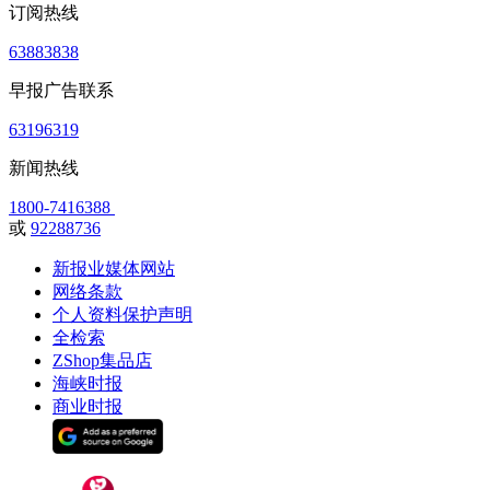
订阅热线
63883838
早报广告联系
63196319
新闻热线
1800-7416388
或
92288736
新报业媒体网站
网络条款
个人资料保护声明
全检索
ZShop集品店
海峡时报
商业时报