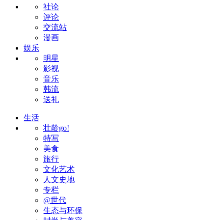
社论
评论
交流站
漫画
娱乐
明星
影视
音乐
韩流
送礼
生活
壮龄go!
特写
美食
旅行
文化艺术
人文史地
专栏
@世代
生态与环保