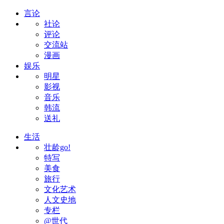
言论
社论
评论
交流站
漫画
娱乐
明星
影视
音乐
韩流
送礼
生活
壮龄go!
特写
美食
旅行
文化艺术
人文史地
专栏
@世代