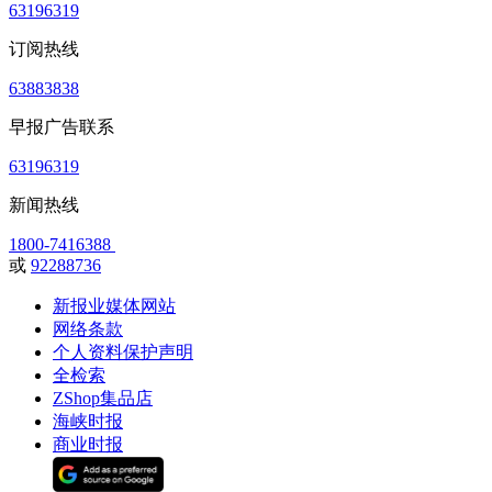
63196319
订阅热线
63883838
早报广告联系
63196319
新闻热线
1800-7416388
或
92288736
新报业媒体网站
网络条款
个人资料保护声明
全检索
ZShop集品店
海峡时报
商业时报