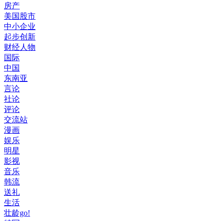
房产
美国股市
中小企业
起步创新
财经人物
国际
中国
东南亚
言论
社论
评论
交流站
漫画
娱乐
明星
影视
音乐
韩流
送礼
生活
壮龄go!