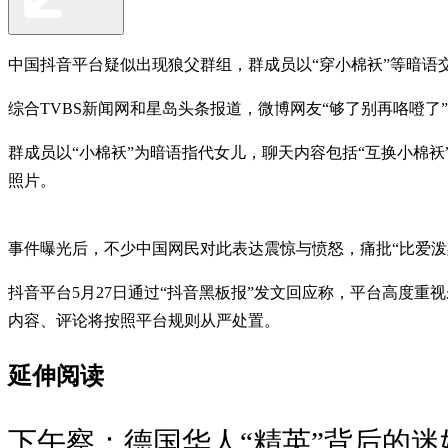
中国抖音平台疑似出现狼父群组，群成员以“穿小棉袄”等暗语
综合TVBS新闻网和星岛头条报道，微博网友“够了别再咯噔
群成员以“小棉袄”为暗语指代女儿，聊天内容包括“互换小棉袄”
照片。
事件曝光后，不少中国网民对此表达震惊与愤怒，痛批“比爱泼
抖音平台5月27日通过“抖音黑板报”发文回应称，平台高度
内容、评论将按照平台规则从严处置。
延伸阅读
下午察：德国华人“精英”背后的迷