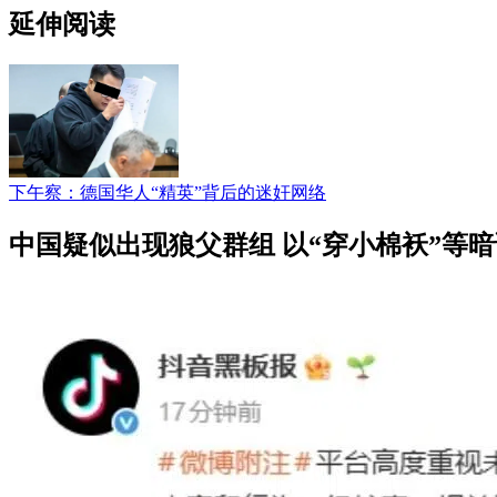
延伸阅读
下午察：德国华人“精英”背后的迷奸网络
中国疑似出现狼父群组 以“穿小棉袄”等