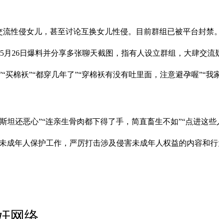
交流性侵女儿，甚至讨论互换女儿性侵。目前群组已被平台封禁
了”5月26日爆料并分享多张聊天截图，指有人设立群组，大肆交
“买棉袄”“都穿几年了”“穿棉袄有没有吐里面，注意避孕喔”“
斯坦还恶心”“连亲生骨肉都下得了手，简直畜生不如”“点进这
重视未成年人保护工作，严厉打击涉及侵害未成年人权益的内容和
奸网络