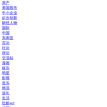
房产
美国股市
中小企业
起步创新
财经人物
国际
中国
东南亚
言论
社论
评论
交流站
漫画
娱乐
明星
影视
音乐
韩流
送礼
生活
壮龄go!