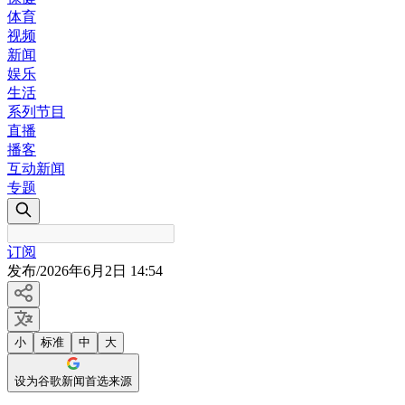
体育
视频
新闻
娱乐
生活
系列节目
直播
播客
互动新闻
专题
订阅
发布
/
2026年6月2日 14:54
小
标准
中
大
设为谷歌新闻首选来源