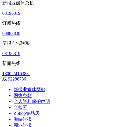
新报业媒体总机
63196319
订阅热线
63883838
早报广告联系
63196319
新闻热线
1800-7416388
或
92288736
新报业媒体网站
网络条款
个人资料保护声明
全检索
ZShop集品店
海峡时报
商业时报