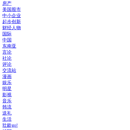
房产
美国股市
中小企业
起步创新
财经人物
国际
中国
东南亚
言论
社论
评论
交流站
漫画
娱乐
明星
影视
音乐
韩流
送礼
生活
壮龄go!