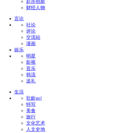
起步创新
财经人物
言论
社论
评论
交流站
漫画
娱乐
明星
影视
音乐
韩流
送礼
生活
壮龄go!
特写
美食
旅行
文化艺术
人文史地