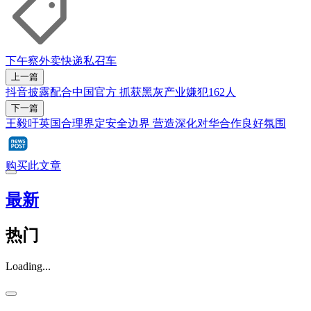
下午察
外卖
快递
私召车
上一篇
抖音披露配合中国官方 抓获黑灰产业嫌犯162人
下一篇
王毅吁英国合理界定安全边界 营造深化对华合作良好氛围
购买此文章
最新
热门
Loading...