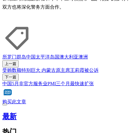
双方也将深化警务方面合作。
所罗门群岛
中国
太平洋岛国
澳大利亚
澳洲
上一篇
受贿数额特别巨大 内蒙古原主席王莉霞被公诉
下一篇
中国5月非官方服务业PMI三个月最快速扩张
购买此文章
最新
热门