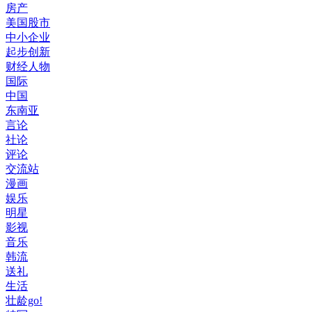
房产
美国股市
中小企业
起步创新
财经人物
国际
中国
东南亚
言论
社论
评论
交流站
漫画
娱乐
明星
影视
音乐
韩流
送礼
生活
壮龄go!