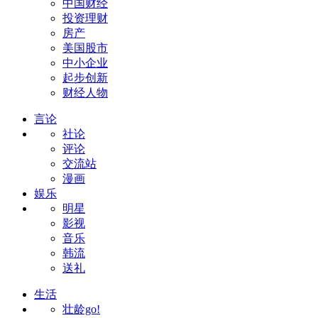
中国财经
投资理财
房产
美国股市
中小企业
起步创新
财经人物
言论
社论
评论
交流站
漫画
娱乐
明星
影视
音乐
韩流
送礼
生活
壮龄go!