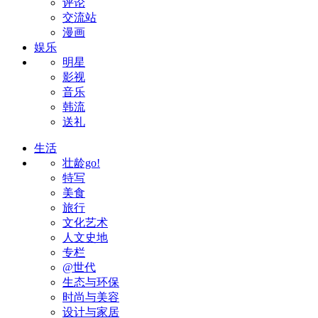
评论
交流站
漫画
娱乐
明星
影视
音乐
韩流
送礼
生活
壮龄go!
特写
美食
旅行
文化艺术
人文史地
专栏
@世代
生态与环保
时尚与美容
设计与家居