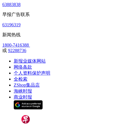
63883838
早报广告联系
63196319
新闻热线
1800-7416388
或
92288736
新报业媒体网站
网络条款
个人资料保护声明
全检索
ZShop集品店
海峡时报
商业时报