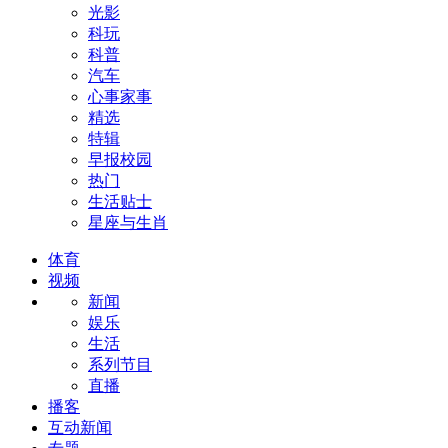
光影
科玩
科普
汽车
心事家事
精选
特辑
早报校园
热门
生活贴士
星座与生肖
体育
视频
新闻
娱乐
生活
系列节目
直播
播客
互动新闻