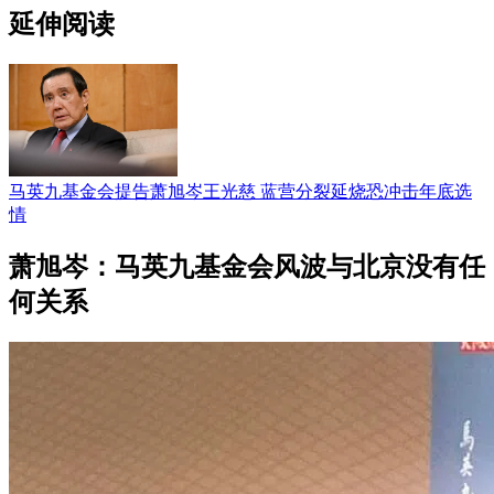
延伸阅读
马英九基金会提告萧旭岑王光慈 蓝营分裂延烧恐冲击年底选
情
萧旭岑：马英九基金会风波与北京没有任
何关系