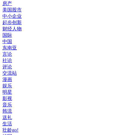
房产
美国股市
中小企业
起步创新
财经人物
国际
中国
东南亚
言论
社论
评论
交流站
漫画
娱乐
明星
影视
音乐
韩流
送礼
生活
壮龄go!