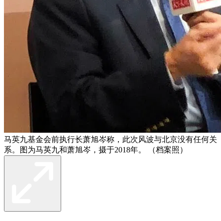
马英九基金会前执行长萧旭岑称，此次风波与北京没有任何关
系。图为马英九和萧旭岑，摄于2018年。 （档案照）