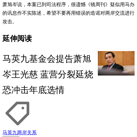
萧旭岑说，本案已到司法程序，很遗憾《镜周刊》疑似用马办
的讯息作不实陈述，希望不要再用错误的造谣对两岸交流进行
攻击。
延伸阅读
马英九基金会提告萧旭
岑王光慈 蓝营分裂延烧
恐冲击年底选情
马英九
两岸关系