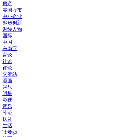
房产
美国股市
中小企业
起步创新
财经人物
国际
中国
东南亚
言论
社论
评论
交流站
漫画
娱乐
明星
影视
音乐
韩流
送礼
生活
壮龄go!