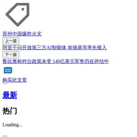
苏州
中国
爆炸
火灾
上一篇
阿里千问开放第三方AI智能体 肯德基等率先接入
下一篇
鲁比奥称对台政策未变 140亿美元军售仍在评估中
购买此文章
最新
热门
Loading...