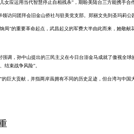
儿女应运用当代智慧停止自相残杀”，期盼美陆台三方能携手合作
）率领访问团拜会旧金山侨社与驻美党支部。郑丽文先到圣玛莉公
筹饷局”的重要革命起点，武昌起义的军费大半由此而来，她敬献
时强调，孙中山提出的三民主义在今日台澎金马成就了傲视全球的
、结束战争风险”。
国”的巨大贡献，并指两岸虽拥有不同的历史足迹，但台湾与中国
重