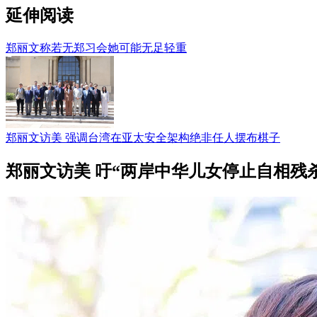
延伸阅读
郑丽文称若无郑习会她可能无足轻重
郑丽文访美 强调台湾在亚太安全架构绝非任人摆布棋子
郑丽文访美 吁“两岸中华儿女停止自相残杀