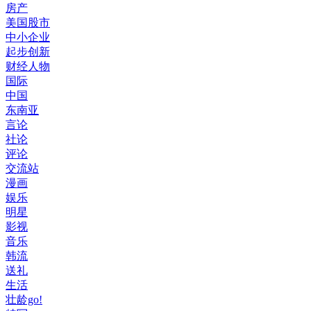
房产
美国股市
中小企业
起步创新
财经人物
国际
中国
东南亚
言论
社论
评论
交流站
漫画
娱乐
明星
影视
音乐
韩流
送礼
生活
壮龄go!