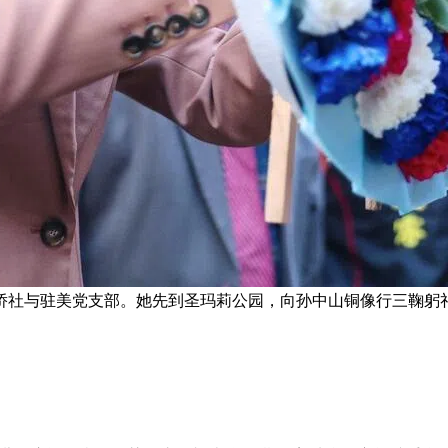
侨社与驻美党支部。她先到圣玛莉公园，向孙中山铜像行三鞠躬礼