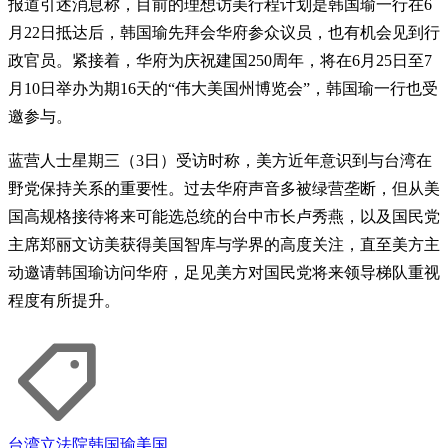
报道引述消息称，目前的理想访美行程计划是韩国瑜一行在6
月22日抵达后，韩国瑜先拜会华府参众议员，也有机会见到行
政官员。紧接着，华府为庆祝建国250周年，将在6月25日至7
月10日举办为期16天的“伟大美国州博览会”，韩国瑜一行也受
邀参与。
蓝营人士星期三（3日）受访时称，美方近年意识到与台湾在
野党保持关系的重要性。过去华府声音多被绿营垄断，但从美
国高规格接待将来可能选总统的台中市长卢秀燕，以及国民党
主席郑丽文访美获得美国智库与学界的高度关注，直至美方主
动邀请韩国瑜访问华府，足见美方对国民党将来领导梯队重视
程度有所提升。
台湾立法院
韩国瑜
美国