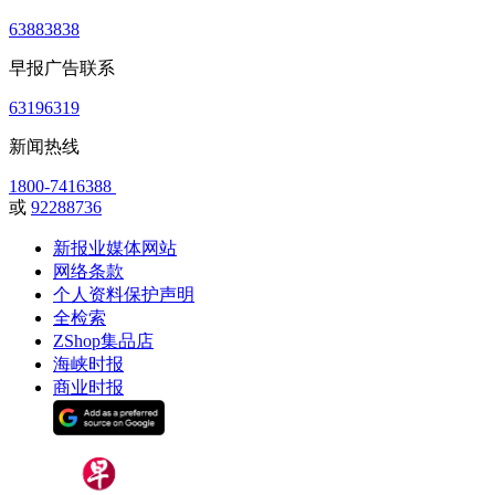
63883838
早报广告联系
63196319
新闻热线
1800-7416388
或
92288736
新报业媒体网站
网络条款
个人资料保护声明
全检索
ZShop集品店
海峡时报
商业时报