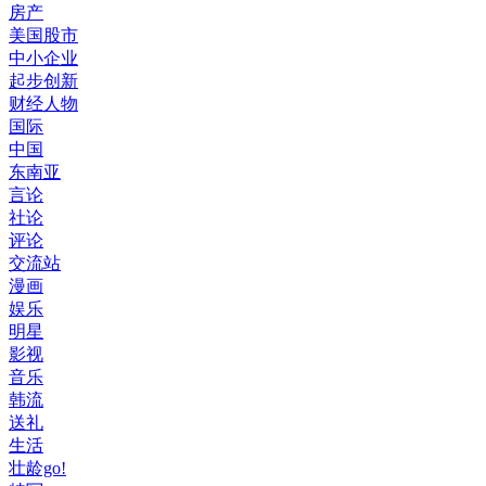
房产
美国股市
中小企业
起步创新
财经人物
国际
中国
东南亚
言论
社论
评论
交流站
漫画
娱乐
明星
影视
音乐
韩流
送礼
生活
壮龄go!