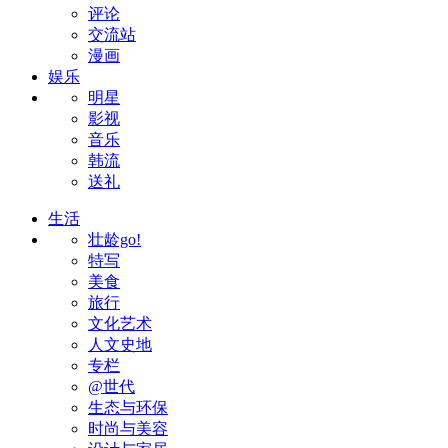
评论
交流站
漫画
娱乐
明星
影视
音乐
韩流
送礼
生活
壮龄go!
特写
美食
旅行
文化艺术
人文史地
专栏
@世代
生态与环保
时尚与美容