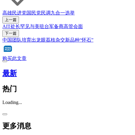
高雄
民进党
国民党
民调
九合一选举
上一篇
AIT处长罕见与美驻台军备商高管会面
下一篇
中国团队培育出龙眼荔枝杂交新品种“怀石”
购买此文章
最新
热门
Loading...
更多消息