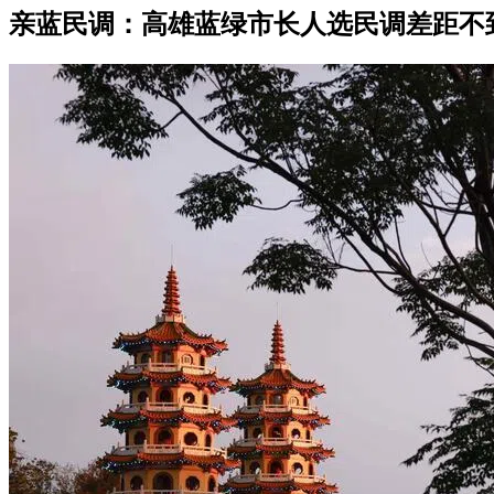
亲蓝民调：高雄蓝绿市长人选民调差距不