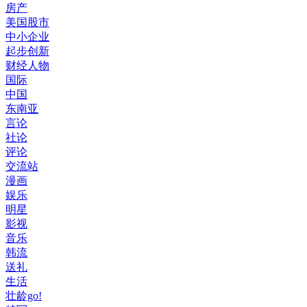
房产
美国股市
中小企业
起步创新
财经人物
国际
中国
东南亚
言论
社论
评论
交流站
漫画
娱乐
明星
影视
音乐
韩流
送礼
生活
壮龄go!