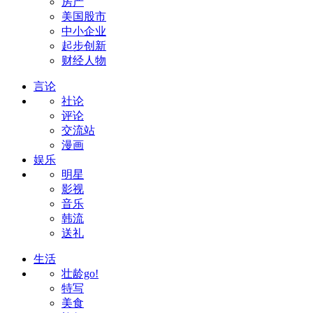
房产
美国股市
中小企业
起步创新
财经人物
言论
社论
评论
交流站
漫画
娱乐
明星
影视
音乐
韩流
送礼
生活
壮龄go!
特写
美食