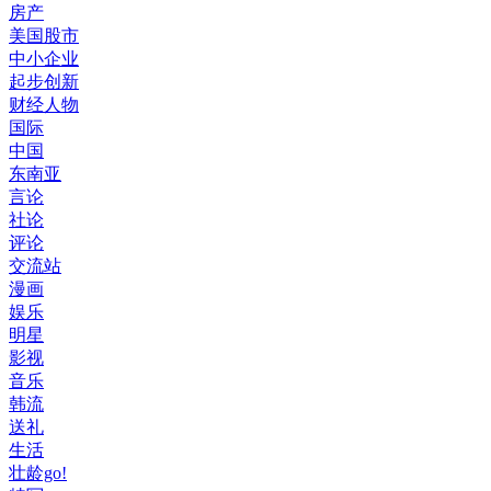
房产
美国股市
中小企业
起步创新
财经人物
国际
中国
东南亚
言论
社论
评论
交流站
漫画
娱乐
明星
影视
音乐
韩流
送礼
生活
壮龄go!