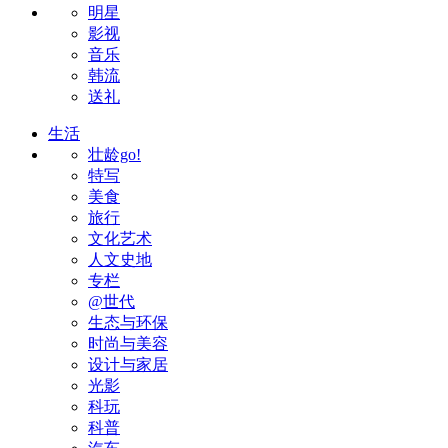
明星
影视
音乐
韩流
送礼
生活
壮龄go!
特写
美食
旅行
文化艺术
人文史地
专栏
@世代
生态与环保
时尚与美容
设计与家居
光影
科玩
科普