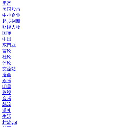
房产
美国股市
中小企业
起步创新
财经人物
国际
中国
东南亚
言论
社论
评论
交流站
漫画
娱乐
明星
影视
音乐
韩流
送礼
生活
壮龄go!