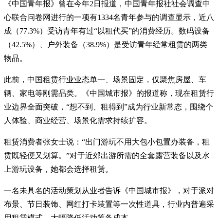
《中国青年报》曾在今年2日报道，中国青年报社社会调查中
心联合问卷网进行的一项有1334名青年参与的调查显示，近八
成（77.3%）受访青年有过“以租代买”的消费经历。数码设备
（42.5%）、户外装备（38.9%）是受访青年经常租赁的两类
物品。
此前，中国租赁行业业态单一、场景固定，仅聚焦房屋、车
辆、家电等刚需品类。《中国城市报》的报道称，现在租赁行
业边界全面突破，“想不到、租得到”成为行业新常态，围绕个
人体验、商业经营、场景化需求持续扩容。
租赁消费者张女士说：“出门游玩不用大包小包置办装备，租
赁既轻便又划算。”对于近郊出游所需的全套露营装备以及水
上游玩设备，她都会选择租赁。
一名未具名的活动策划从业者告诉《中国城市报》，对于派对
布景、节日装饰、网红打卡装置等一次性道具，行业内普遍采
用租赁模式，大幅降低活动筹备成本。