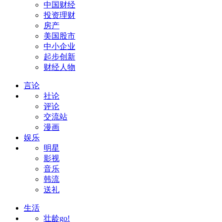
中国财经
投资理财
房产
美国股市
中小企业
起步创新
财经人物
言论
社论
评论
交流站
漫画
娱乐
明星
影视
音乐
韩流
送礼
生活
壮龄go!