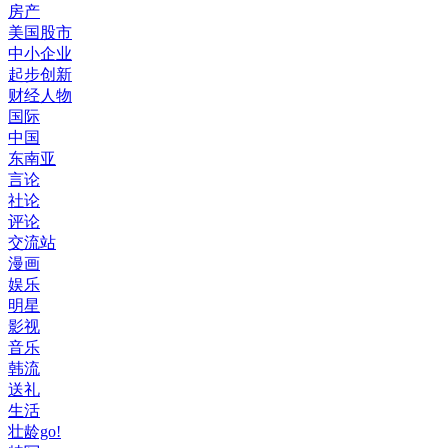
房产
美国股市
中小企业
起步创新
财经人物
国际
中国
东南亚
言论
社论
评论
交流站
漫画
娱乐
明星
影视
音乐
韩流
送礼
生活
壮龄go!