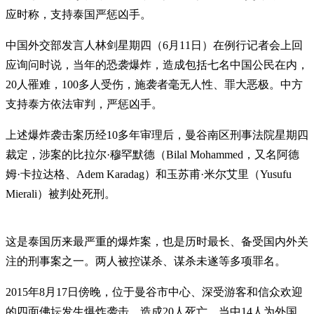
应时称，支持泰国严惩凶手。
中国外交部发言人林剑星期四（6月11日）在例行记者会上回
应询问时说，当年的恐袭爆炸，造成包括七名中国公民在内，
20人罹难，100多人受伤，施袭者毫无人性、罪大恶极。中方
支持泰方依法审判，严惩凶手。
上述爆炸袭击案历经10多年审理后，曼谷南区刑事法院星期四
裁定，涉案的比拉尔·穆罕默德（Bilal Mohammed，又名阿德
姆·卡拉达格、Adem Karadag）和玉苏甫·米尔艾里（Yusufu
Mierali）被判处死刑。
这是泰国历来最严重的爆炸案，也是历时最长、备受国内外关
注的刑事案之一。两人被控谋杀、谋杀未遂等多项罪名。
2015年8月17日傍晚，位于曼谷市中心、深受游客和信众欢迎
的四面佛坛发生爆炸袭击，造成20人死亡，当中14人为外国