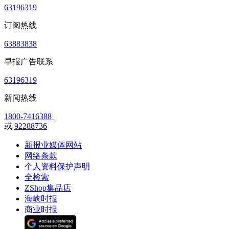
63196319
订阅热线
63883838
早报广告联系
63196319
新闻热线
1800-7416388
或
92288736
新报业媒体网站
网络条款
个人资料保护声明
全检索
ZShop集品店
海峡时报
商业时报