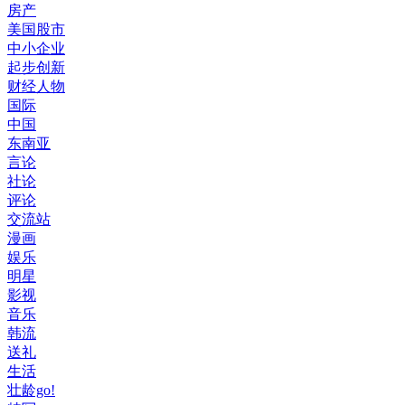
房产
美国股市
中小企业
起步创新
财经人物
国际
中国
东南亚
言论
社论
评论
交流站
漫画
娱乐
明星
影视
音乐
韩流
送礼
生活
壮龄go!