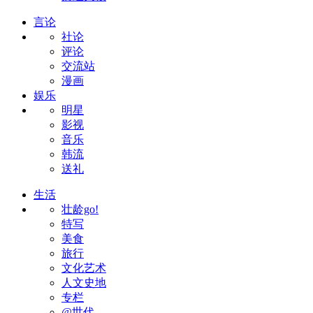
言论
社论
评论
交流站
漫画
娱乐
明星
影视
音乐
韩流
送礼
生活
壮龄go!
特写
美食
旅行
文化艺术
人文史地
专栏
@世代