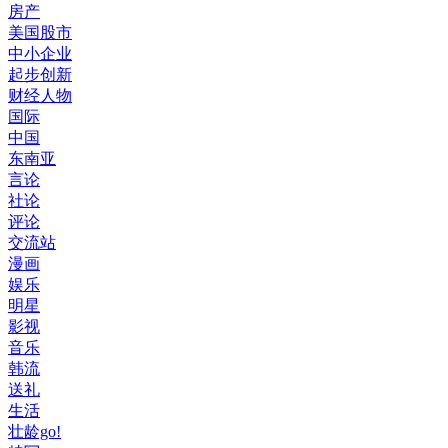
房产
美国股市
中小企业
起步创新
财经人物
国际
中国
东南亚
言论
社论
评论
交流站
漫画
娱乐
明星
影视
音乐
韩流
送礼
生活
壮龄go!