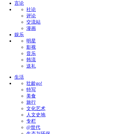
言论
社论
评论
交流站
漫画
娱乐
明星
影视
音乐
韩流
送礼
生活
壮龄go!
特写
美食
旅行
文化艺术
人文史地
专栏
@世代
生态与环保