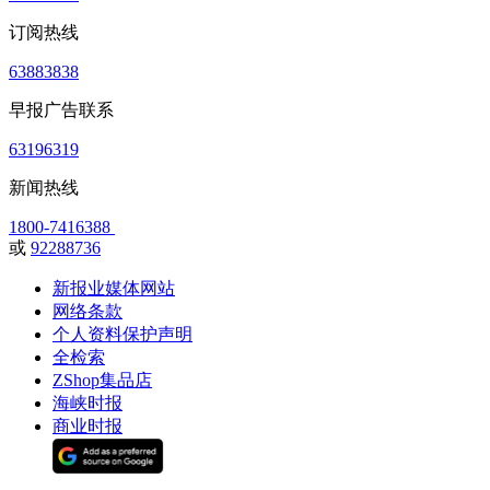
订阅热线
63883838
早报广告联系
63196319
新闻热线
1800-7416388
或
92288736
新报业媒体网站
网络条款
个人资料保护声明
全检索
ZShop集品店
海峡时报
商业时报