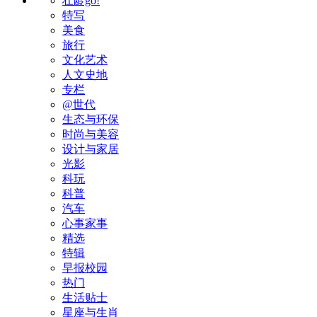
壮龄go!
特写
美食
旅行
文化艺术
人文史地
专栏
@世代
生态与环保
时尚与美容
设计与家居
光影
科玩
科普
汽车
心事家事
精选
特辑
早报校园
热门
生活贴士
星座与生肖