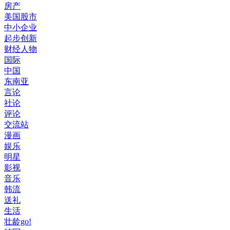
房产
美国股市
中小企业
起步创新
财经人物
国际
中国
东南亚
言论
社论
评论
交流站
漫画
娱乐
明星
影视
音乐
韩流
送礼
生活
壮龄go!