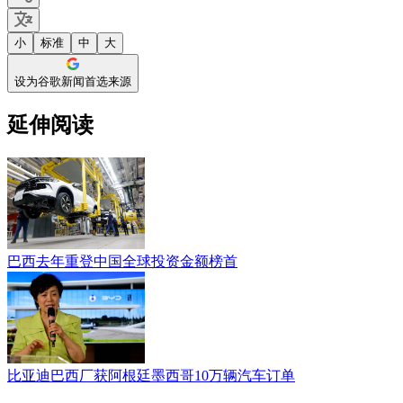
小
标准
中
大
设为谷歌新闻首选来源
延伸阅读
巴西去年重登中国全球投资金额榜首
比亚迪巴西厂获阿根廷墨西哥10万辆汽车订单