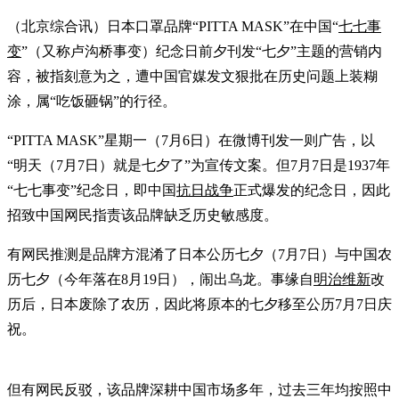
（北京综合讯）日本口罩品牌“PITTA MASK”在中国“
七七事
变
”（又称卢沟桥事变）纪念日前夕刊发“七夕”主题的营销内
容，被指刻意为之，遭中国官媒发文狠批在历史问题上装糊
涂，属“吃饭砸锅”的行径。
“PITTA MASK”星期一（7月6日）在微博刊发一则广告，以
“明天（7月7日）就是七夕了”为宣传文案。但7月7日是1937年
“七七事变”纪念日，即中国
抗日战争
正式爆发的纪念日，因此
招致中国网民指责该品牌缺乏历史敏感度。
有网民推测是品牌方混淆了日本公历七夕（7月7日）与中国农
历七夕（今年落在8月19日），闹出乌龙。事缘自
明治维新
改
历后，日本废除了农历，因此将原本的七夕移至公历7月7日庆
祝。
但有网民反驳，该品牌深耕中国市场多年，过去三年均按照中