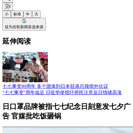
小
标准
中
大
设为谷歌新闻首选来源
延伸阅读
七七事变89周年 多个团体到日本驻港总领馆外抗议
“七七事变”周年临近 日驻华使馆吁侨民注意反日情绪高涨
日口罩品牌被指七七纪念日刻意发七夕广
告 官媒批吃饭砸锅