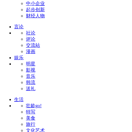
中小企业
起步创新
财经人物
言论
社论
评论
交流站
漫画
娱乐
明星
影视
音乐
韩流
送礼
生活
壮龄go!
特写
美食
旅行
文化艺术