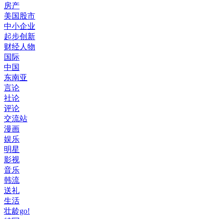
房产
美国股市
中小企业
起步创新
财经人物
国际
中国
东南亚
言论
社论
评论
交流站
漫画
娱乐
明星
影视
音乐
韩流
送礼
生活
壮龄go!