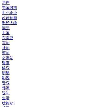
房产
美国股市
中小企业
起步创新
财经人物
国际
中国
东南亚
言论
社论
评论
交流站
漫画
娱乐
明星
影视
音乐
韩流
送礼
生活
壮龄go!