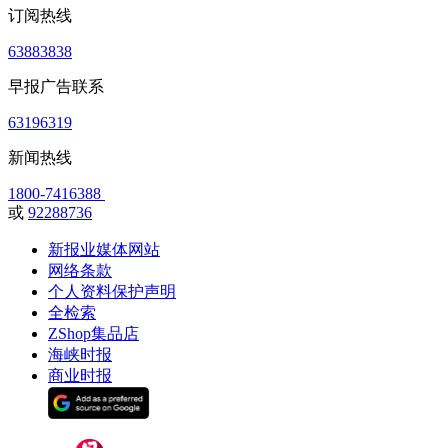
订阅热线
63883838
早报广告联系
63196319
新闻热线
1800-7416388
或
92288736
新报业媒体网站
网络条款
个人资料保护声明
全检索
ZShop集品店
海峡时报
商业时报