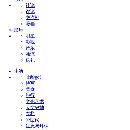
社论
评论
交流站
漫画
娱乐
明星
影视
音乐
韩流
送礼
生活
壮龄go!
特写
美食
旅行
文化艺术
人文史地
专栏
@世代
生态与环保