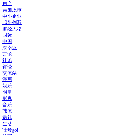
房产
美国股市
中小企业
起步创新
财经人物
国际
中国
东南亚
言论
社论
评论
交流站
漫画
娱乐
明星
影视
音乐
韩流
送礼
生活
壮龄go!