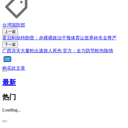
台湾国防部
上一篇
霍启刚批特朗普：赤裸裸政治干预体育让世界杯失去尊严
下一篇
广西洪灾大量蛇出逃致人死伤 官方：全力防范蛇伤险情
购买此文章
最新
热门
Loading...