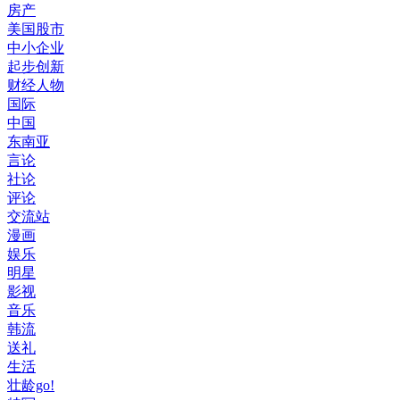
房产
美国股市
中小企业
起步创新
财经人物
国际
中国
东南亚
言论
社论
评论
交流站
漫画
娱乐
明星
影视
音乐
韩流
送礼
生活
壮龄go!