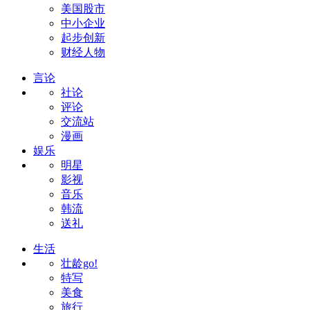
美国股市
中小企业
起步创新
财经人物
言论
社论
评论
交流站
漫画
娱乐
明星
影视
音乐
韩流
送礼
生活
壮龄go!
特写
美食
旅行