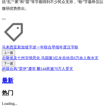
括“乱”“累”和“苗”等字都得到不少民众支持，“盼”字最终仅以
微弱优势胜出。
马来西亚
新加坡
字述一年
联合早报
年度汉字
盼
上一篇
吉隆坡及七州灾情恶化 马国拨3亿令吉动员6万余人救水灾
下一篇
超级台风“雷伊”袭菲 酿144死逾70万人受灾
最新
热门
Loading...