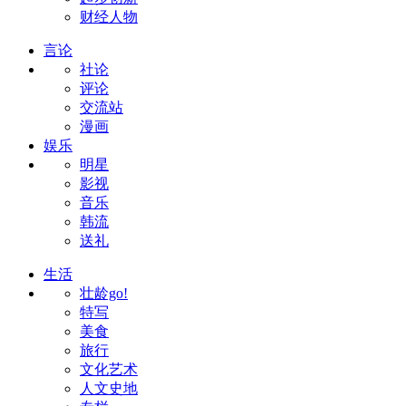
财经人物
言论
社论
评论
交流站
漫画
娱乐
明星
影视
音乐
韩流
送礼
生活
壮龄go!
特写
美食
旅行
文化艺术
人文史地