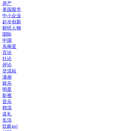
房产
美国股市
中小企业
起步创新
财经人物
国际
中国
东南亚
言论
社论
评论
交流站
漫画
娱乐
明星
影视
音乐
韩流
送礼
生活
壮龄go!