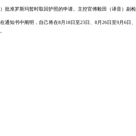
日）批准罗斯玛暂时取回护照的申请。主控官傅毅田（译音）副
通知书中阐明，自己将在8月18日至23日、8月26日至9月6日
案。