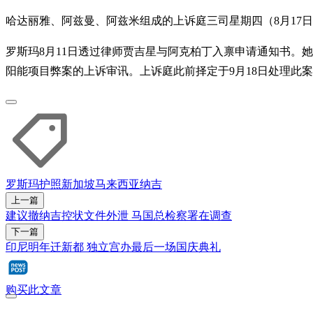
哈达丽雅、阿兹曼、阿兹米组成的上诉庭三司星期四（8月17
罗斯玛8月11日透过律师贾吉星与阿克柏丁入禀申请通知书。她在
阳能项目弊案的上诉审讯。上诉庭此前择定于9月18日处理此
罗斯玛
护照
新加坡
马来西亚
纳吉
上一篇
建议撤纳吉控状文件外泄 马国总检察署在调查
下一篇
印尼明年迁新都 独立宫办最后一场国庆典礼
购买此文章