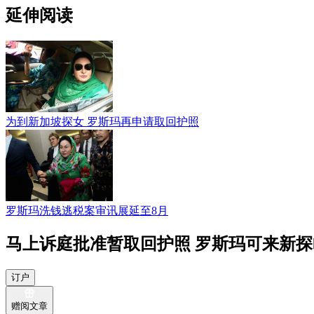
延伸阅读
为到新加坡探女 罗斯玛再申请取回护照
罗斯玛洗钱逃税案审讯展延至8月
马上诉庭批准暂取回护照 罗斯玛可来新
订户
赠阅文章