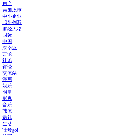
房产
美国股市
中小企业
起步创新
财经人物
国际
中国
东南亚
言论
社论
评论
交流站
漫画
娱乐
明星
影视
音乐
韩流
送礼
生活
壮龄go!