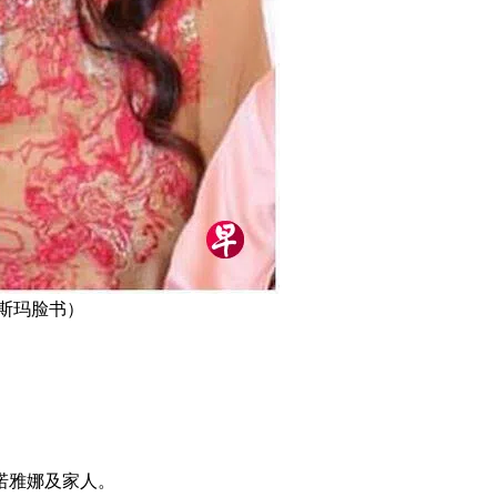
斯玛脸书）
诺雅娜及家人。