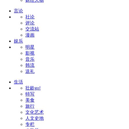
财经人物
言论
社论
评论
交流站
漫画
娱乐
明星
影视
音乐
韩流
送礼
生活
壮龄go!
特写
美食
旅行
文化艺术
人文史地
专栏