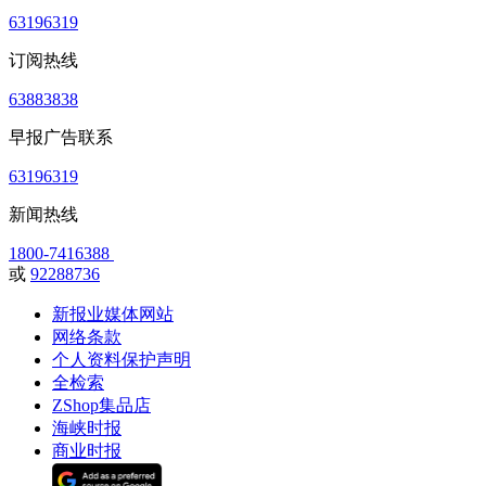
63196319
订阅热线
63883838
早报广告联系
63196319
新闻热线
1800-7416388
或
92288736
新报业媒体网站
网络条款
个人资料保护声明
全检索
ZShop集品店
海峡时报
商业时报