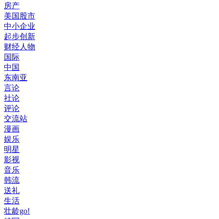
房产
美国股市
中小企业
起步创新
财经人物
国际
中国
东南亚
言论
社论
评论
交流站
漫画
娱乐
明星
影视
音乐
韩流
送礼
生活
壮龄go!