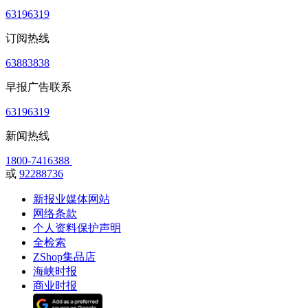
63196319
订阅热线
63883838
早报广告联系
63196319
新闻热线
1800-7416388
或
92288736
新报业媒体网站
网络条款
个人资料保护声明
全检索
ZShop集品店
海峡时报
商业时报