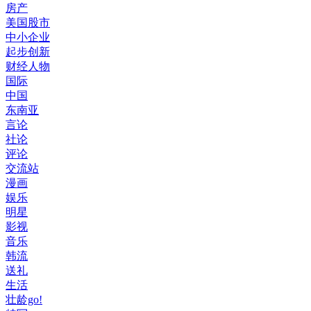
房产
美国股市
中小企业
起步创新
财经人物
国际
中国
东南亚
言论
社论
评论
交流站
漫画
娱乐
明星
影视
音乐
韩流
送礼
生活
壮龄go!