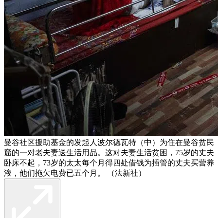
曼谷社区援助基金的发起人波尔德瓦特（中）为住在曼谷贫民
窟的一对老夫妻送生活用品。这对夫妻生活贫困，75岁的丈夫
卧床不起，73岁的太太每个月得四处借钱为插管的丈夫买营养
液，他们拖欠电费已五个月。 （法新社）