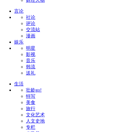
财经人物
言论
社论
评论
交流站
漫画
娱乐
明星
影视
音乐
韩流
送礼
生活
壮龄go!
特写
美食
旅行
文化艺术
人文史地
专栏