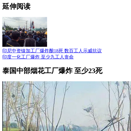
延伸阅读
印尼中资镍加工厂爆炸酿18死 数百工人示威抗议
印度一化工厂爆炸 至少九工人丧命
泰国中部烟花工厂爆炸 至少23死