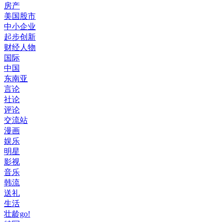
房产
美国股市
中小企业
起步创新
财经人物
国际
中国
东南亚
言论
社论
评论
交流站
漫画
娱乐
明星
影视
音乐
韩流
送礼
生活
壮龄go!