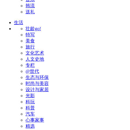
韩流
送礼
生活
壮龄go!
特写
美食
旅行
文化艺术
人文史地
专栏
@世代
生态与环保
时尚与美容
设计与家居
光影
科玩
科普
汽车
心事家事
精选